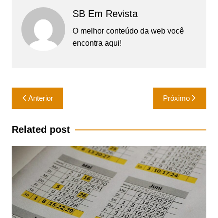
SB Em Revista
O melhor conteúdo da web você
encontra aqui!
Navegação
Anterior
Próximo
de
Post
Related post