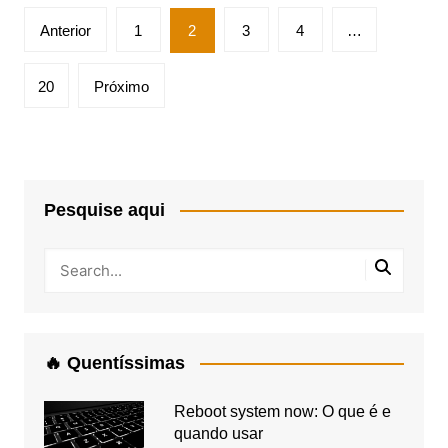
Paginação
Anterior
1
2
3
4
…
de
posts
20
Próximo
Pesquise aqui
🔥 Quentíssimas
Reboot system now: O que é e
quando usar