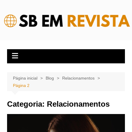
Ir
para
o
conteúdo
Página inicial
Blog
Relacionamentos
Página 2
Categoria:
Relacionamentos