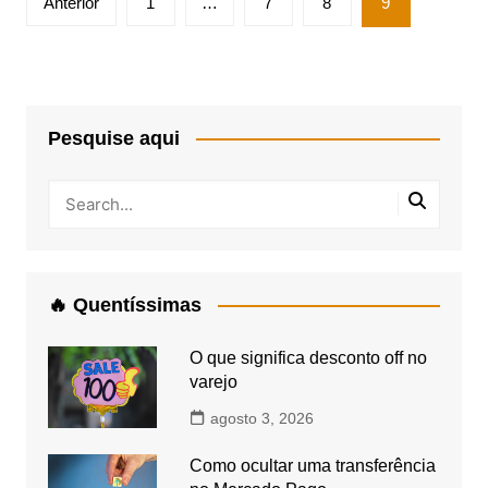
Anterior
1
…
7
8
9
de
posts
Pesquise aqui
🔥 Quentíssimas
O que significa desconto off no
varejo
agosto 3, 2026
Como ocultar uma transferência