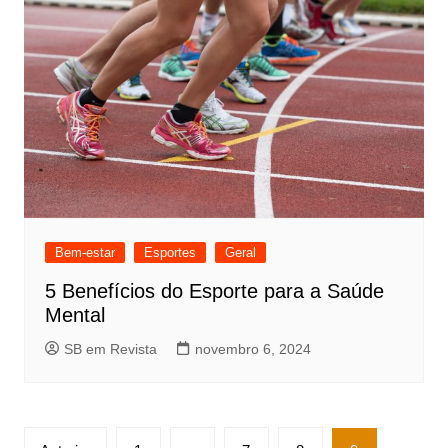
Bem-estar
Esportes
Geral
5 Benefícios do Esporte para a Saúde
Mental
SB em Revista
novembro 6, 2024
Paginação