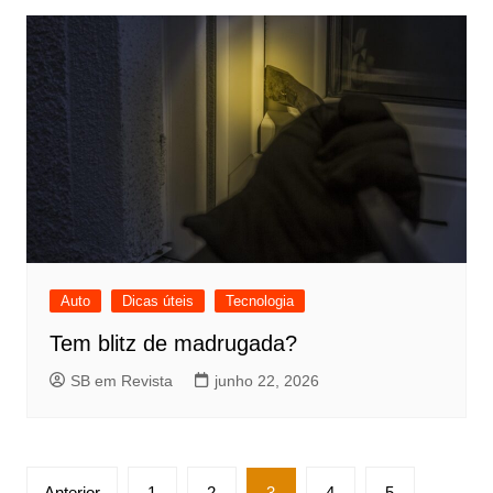
Auto
Dicas úteis
Tecnologia
Tem blitz de madrugada?
SB em Revista
junho 22, 2026
Paginação
Anterior
1
2
3
4
5