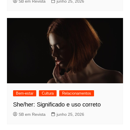
SB em Revista
junho 25, 2026
Bem-estar
Cultura
Relacionamentos
She/her: Significado e uso correto
SB em Revista
junho 25, 2026