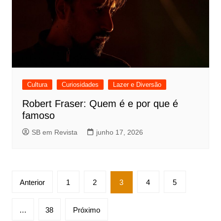
Cultura
Curiosidades
Lazer e Diversão
Robert Fraser: Quem é e por que é
famoso
SB em Revista
junho 17, 2026
Paginação
Anterior
1
2
3
4
5
de
posts
…
38
Próximo