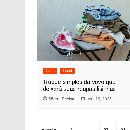
Casa
Geral
Truque simples da vovó que
deixará suas roupas lisinhas
SB em Revista
abril 16, 2025
Paginação
Anterior
1
…
23
24