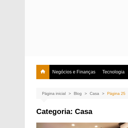
Ir
para
o
conteúdo
Negócios e Finanças
Tecnologia
Página inicial
Blog
Casa
Página 25
Categoria:
Casa