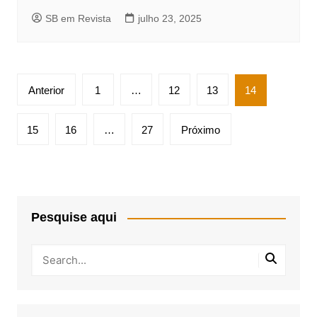
SB em Revista
julho 23, 2025
Paginação
Anterior
1
…
12
13
14
de
posts
15
16
…
27
Próximo
Pesquise aqui