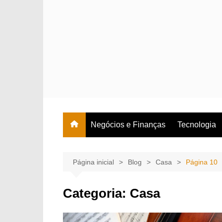
Ir
para
o
conteúdo
Negócios e Finanças
Tecnologia
Página inicial
Blog
Casa
Página 10
Categoria:
Casa