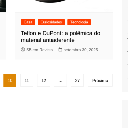
Casa
Curiosidades
Tecnologia
Teflon e DuPont: a polêmica do
material antiaderente
SB em Revista
setembro 30, 2025
10
11
12
…
27
Próximo