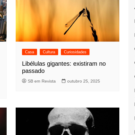
Casa
Cultura
Curiosidades
Libélulas gigantes: existiram no
passado
SB em Revista
outubro 25, 2025