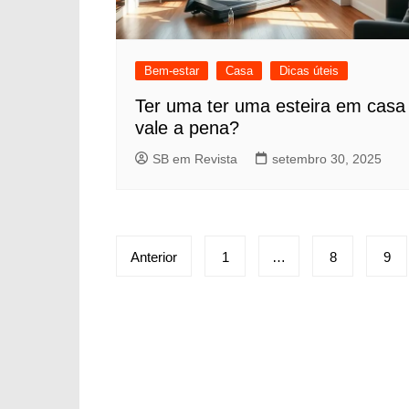
Bem-estar
Casa
Dicas úteis
Ter uma ter uma esteira em casa
vale a pena?
SB em Revista
setembro 30, 2025
Paginação
Anterior
1
…
8
9
de
posts