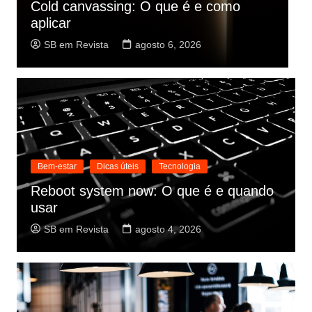
Trabalho interno: O que significa no
B
emprego
a
SB em Revista
agosto 5, 2026
Bem-estar
Dicas úteis
Tecnologia
Reboot system now: O que é e quando
usar
SB em Revista
agosto 4, 2026