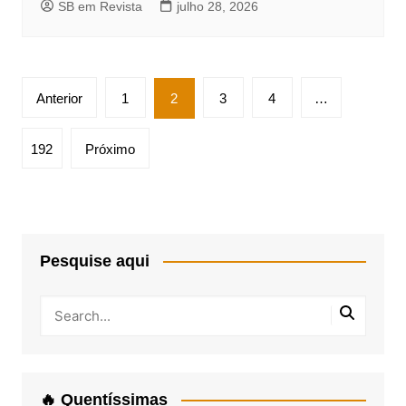
SB em Revista
julho 28, 2026
Paginação
Anterior
1
2
3
4
…
de
posts
192
Próximo
Pesquise aqui
🔥 Quentíssimas