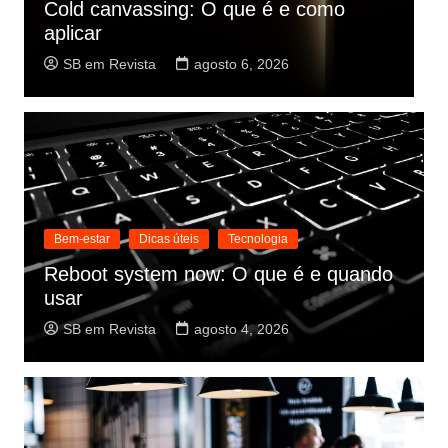
Trabalho interno: O que significa no
B
emprego
a
SB em Revista
agosto 5, 2026
Bem-estar
Dicas úteis
Tecnologia
Reboot system now: O que é e quando
usar
SB em Revista
agosto 4, 2026