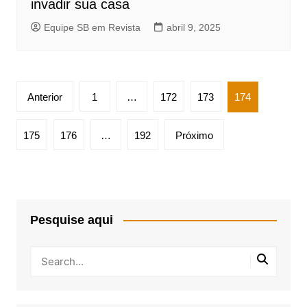
invadir sua casa
Equipe SB em Revista
abril 9, 2025
Paginação
Anterior
1
…
172
173
174
de
posts
175
176
…
192
Próximo
Pesquise aqui